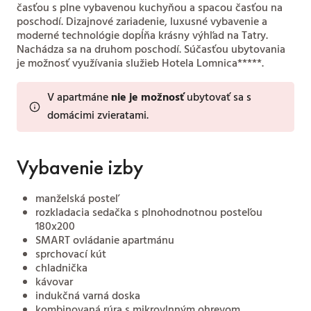
časťou s plne vybavenou kuchyňou a spacou časťou na
poschodí. Dizajnové zariadenie, luxusné vybavenie a
moderné technológie dopĺňa krásny výhľad na Tatry.
Nachádza sa na druhom poschodí. Súčasťou ubytovania
je možnosť využívania služieb Hotela Lomnica*****.
V apartmáne
nie je možnosť
ubytovať sa s
domácimi zvieratami.
Vybavenie izby
manželská posteľ
rozkladacia sedačka s plnohodnotnou posteľou
180x200
SMART ovládanie apartmánu
sprchovací kút
chladnička
kávovar
indukčná varná doska
kombinovaná rúra s mikrovlnným ohrevom