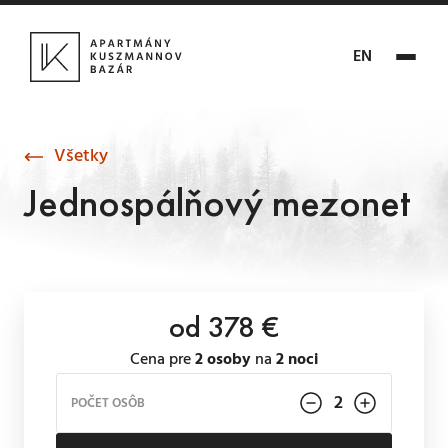
EN
Všetky
Jednospálňový mezonet
od 378 €
Cena pre
2 osoby
na
2 noci
POČET OSÔB