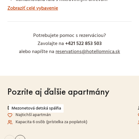
Zobraziť celé vybavenie
Potrebujete pomoc s rezerváciou?
Zavolajte na
+421 522 853 503
alebo napíšte na
reservations@hotellomnica.sk
Pozrite aj ďalšie apartmány
Dvojspálňový mezonet
Mezonetová detská spálňa
Najtichší apartmán
Kapacita 6 osôb
(prístelka za poplatok)